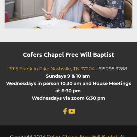
Cofers Chapel Free Will Baptist
3915 Franklin Pike Nashville, TN 37204
•
615.298.9288
Sundays 9 & 10 am 
 Wednesdays in person 10:30 am and House Meetings 
at 6:30 pm 
Wednesdays via zoom 6:30 pm
Copyright 2024 
Cofers Chapel Free Will Baptist
. All 